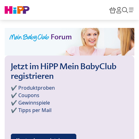
Skip to main content
Warenkor
HiPP M
Such
Jetzt im HiPP Mein BabyClub
registrieren
✔️ Produktproben
✔️ Coupons
✔️ Gewinnspiele
✔️ Tipps per Mail