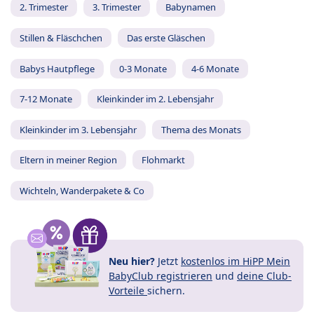
2. Trimester
3. Trimester
Babynamen
Stillen & Fläschchen
Das erste Gläschen
Babys Hautpflege
0-3 Monate
4-6 Monate
7-12 Monate
Kleinkinder im 2. Lebensjahr
Kleinkinder im 3. Lebensjahr
Thema des Monats
Eltern in meiner Region
Flohmarkt
Wichteln, Wanderpakete & Co
Neu hier?
Jetzt
kostenlos im HiPP Mein
BabyClub registrieren
und
deine Club-
Vorteile
sichern.