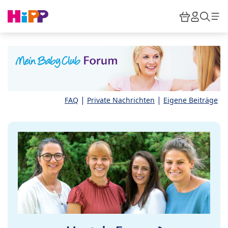
Skip to main content
Warenkor
HiPP M
Such
|
|
FAQ
Private Nachrichten
Eigene Beiträge