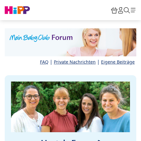
Skip to main content
Warenkor
HiPP M
Such
|
|
FAQ
Private Nachrichten
Eigene Beiträge