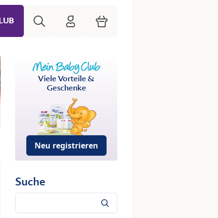
Suche
HiPP Mein Babyclub
Warenkorb
LUB
Viele Vorteile &
Geschenke
Neu registrieren
Suche
Suche