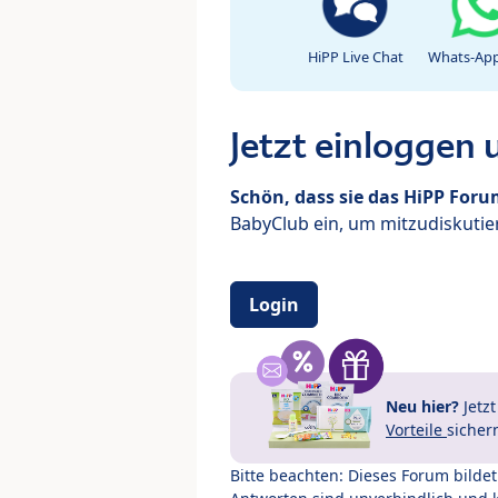
HiPP Live Chat
Whats-App
Jetzt einloggen
Schön, dass sie das HiPP For
BabyClub ein, um mitzudiskutier
Login
Neu hier?
Jetz
Vorteile
sicher
Bitte beachten: Dieses Forum bilde