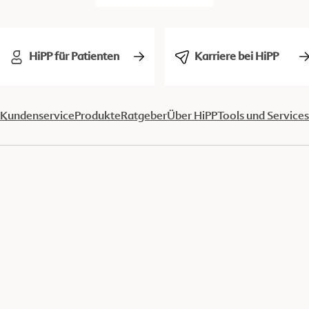
HiPP für Patienten
Karriere bei HiPP
Kundenservice
Produkte
Ratgeber
Über HiPP
Tools und Services