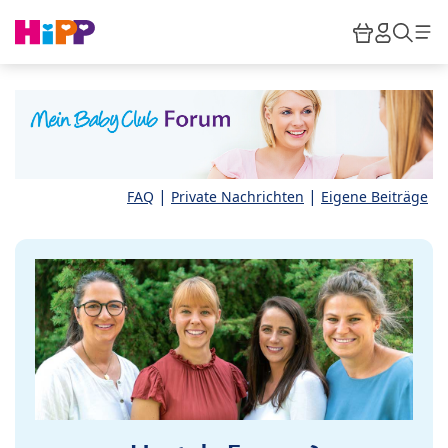
Skip to main content
Warenkor
HiPP M
Such
|
|
FAQ
Private Nachrichten
Eigene Beiträge