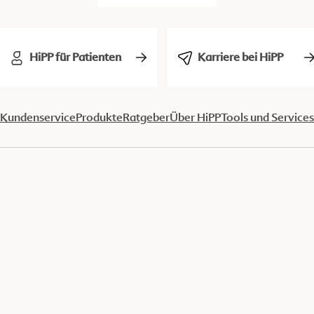
HiPP für Patienten
Karriere bei HiPP
Kundenservice
Produkte
Ratgeber
Über HiPP
Tools und Services