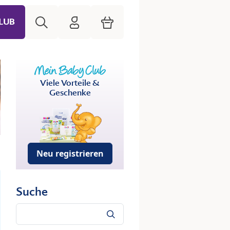
Suche
HiPP Mein Babyclub
Warenkorb
LUB
Viele Vorteile &
Geschenke
Neu registrieren
Suche
Suche