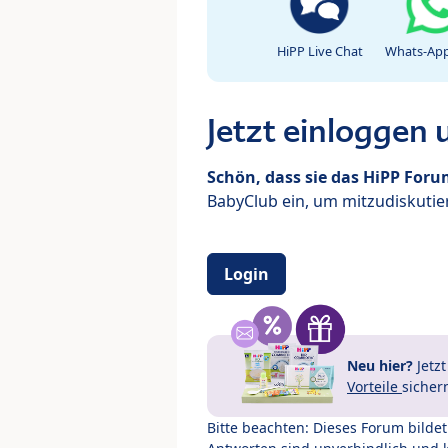
HiPP Live Chat
Whats-App
Jetzt einloggen
Schön, dass sie das HiPP For
BabyClub ein, um mitzudiskutier
Login
Neu hier?
Jetz
Vorteile
sicher
Bitte beachten: Dieses Forum bilde