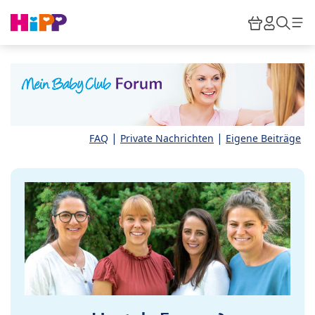
Skip to main content
Warenkor
HiPP M
Such
|
|
FAQ
Private Nachrichten
Eigene Beiträge