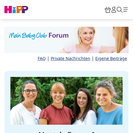
Skip to main content
Warenkor
HiPP M
Such
|
|
FAQ
Private Nachrichten
Eigene Beiträge