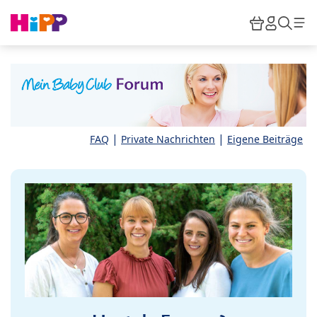
Skip to main content
Warenkor
HiPP M
Such
|
|
FAQ
Private Nachrichten
Eigene Beiträge