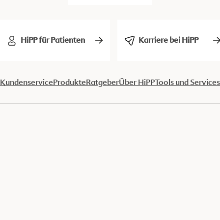
HiPP für Patienten
Karriere bei HiPP
Kundenservice
Produkte
Ratgeber
Über HiPP
Tools und Services