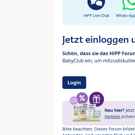
HiPP Live Chat
Whats-App
Jetzt einloggen
Schön, dass sie das HiPP For
BabyClub ein, um mitzudiskutier
Login
Neu hier?
Jetz
Vorteile
sicher
Bitte beachten: Dieses Forum bilde