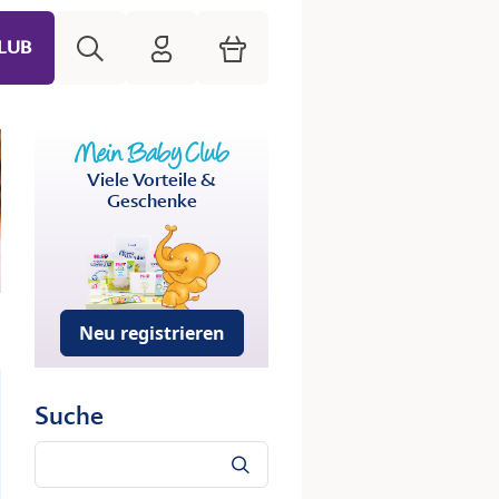
Suche
HiPP Mein Babyclub
Warenkorb
LUB
Viele Vorteile &
Geschenke
Neu registrieren
Suche
Suche