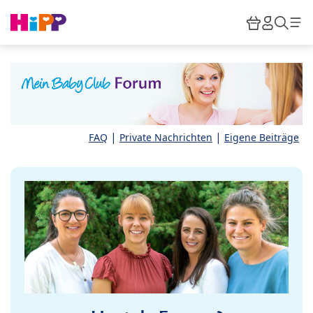
Skip to main content
Warenkor
HiPP M
Such
|
|
FAQ
Private Nachrichten
Eigene Beiträge