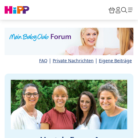
Skip to main content
Warenkor
HiPP M
Such
|
|
FAQ
Private Nachrichten
Eigene Beiträge