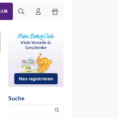
Suche
HiPP Mein Babyclub
Warenkorb
LUB
Viele Vorteile &
Geschenke
Neu registrieren
Suche
Suche