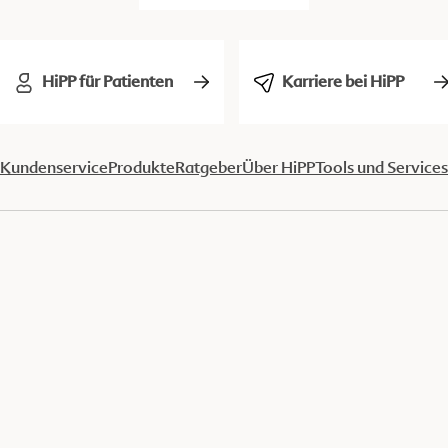
HiPP für Patienten
Karriere bei HiPP
Kundenservice
Produkte
Ratgeber
Über HiPP
Tools und Services