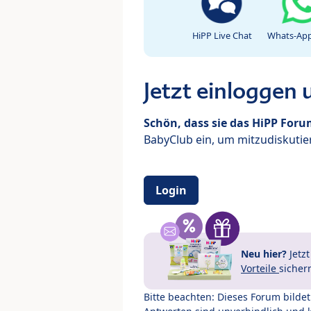
HiPP Live Chat
Whats-App
Jetzt einloggen
Schön, dass sie das HiPP For
BabyClub ein, um mitzudiskutier
Login
Neu hier?
Jetz
Vorteile
sicher
Bitte beachten: Dieses Forum bilde