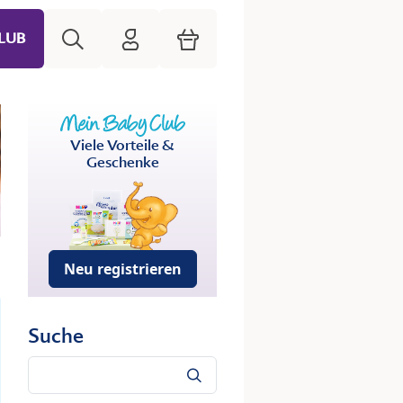
Suche
HiPP Mein Babyclub
Warenkorb
LUB
Viele Vorteile &
Geschenke
Neu registrieren
Suche
Suche