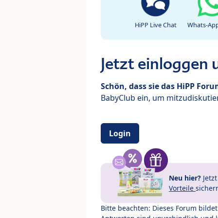
HiPP Live Chat
Whats-App
Jetzt einloggen
Schön, dass sie das HiPP For
BabyClub ein, um mitzudiskutier
Login
Neu hier?
Jetz
Vorteile
sicher
Bitte beachten: Dieses Forum bilde