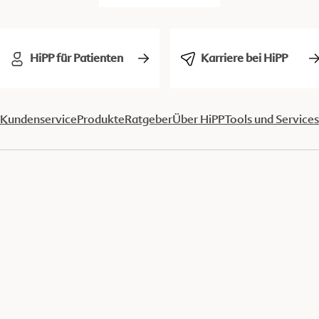
HiPP für Patienten
Karriere bei HiPP
Kundenservice
Produkte
Ratgeber
Über HiPP
Tools und Services