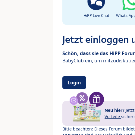
HiPP Live Chat
Whats-App
Jetzt einloggen
Schön, dass sie das HiPP For
BabyClub ein, um mitzudiskutier
Login
Neu hier?
Jetz
Vorteile
sicher
Bitte beachten: Dieses Forum bilde