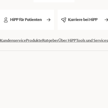
HiPP für Patienten
Karriere bei HiPP
Kundenservice
Produkte
Ratgeber
Über HiPP
Tools und Services