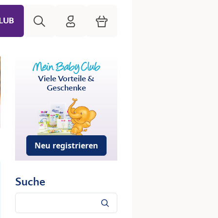
Suche
HiPP Mein Babyclub
Warenkorb
LUB
Viele Vorteile &
Geschenke
Neu registrieren
Suche
Suche