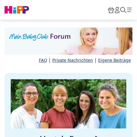
Skip to main content
Warenkor
HiPP M
Such
|
|
FAQ
Private Nachrichten
Eigene Beiträge