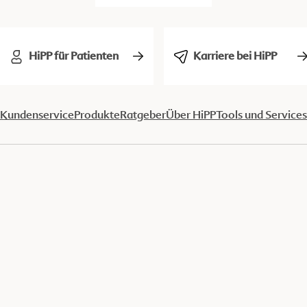
HiPP für Patienten
Karriere bei HiPP
Kundenservice
Produkte
Ratgeber
Über HiPP
Tools und Services