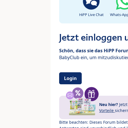
HiPP Live Chat
Whats-App
Jetzt einloggen
Schön, dass sie das HiPP For
BabyClub ein, um mitzudiskutier
Login
Neu hier?
Jetz
Vorteile
sicher
Bitte beachten: Dieses Forum bilde