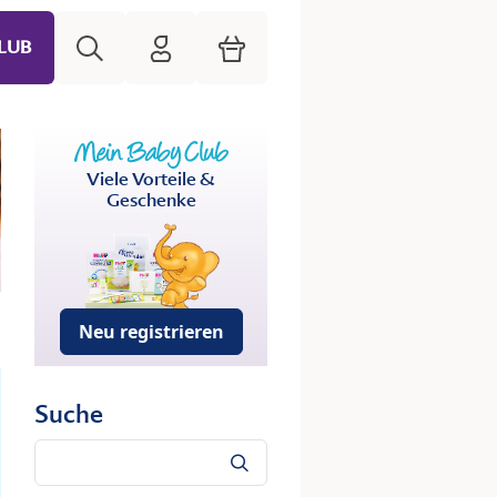
Suche
HiPP Mein Babyclub
Warenkorb
LUB
Viele Vorteile &
Geschenke
Neu registrieren
Suche
Suche