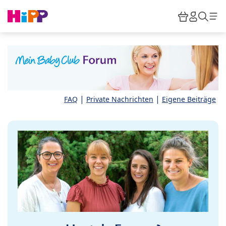
Skip to main content
Warenkor
HiPP M
Such
|
|
FAQ
Private Nachrichten
Eigene Beiträge