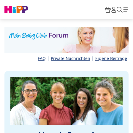
Skip to main content
Warenkor
HiPP M
Such
|
|
FAQ
Private Nachrichten
Eigene Beiträge