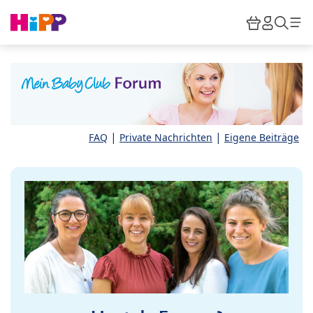
Skip to main content
Warenkor
HiPP M
Such
|
|
FAQ
Private Nachrichten
Eigene Beiträge