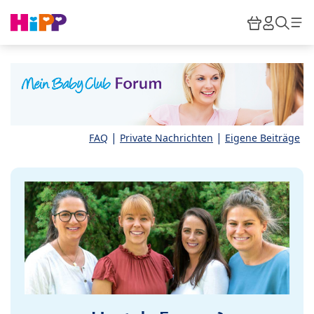
Skip to main content
Warenkor
HiPP M
Such
|
|
FAQ
Private Nachrichten
Eigene Beiträge