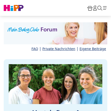
Skip to main content
Warenkor
HiPP M
Such
|
|
FAQ
Private Nachrichten
Eigene Beiträge