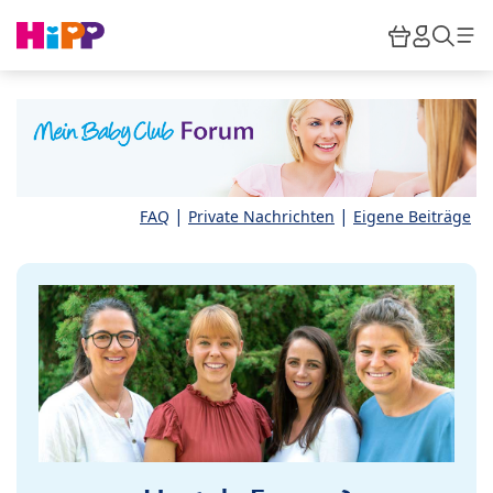
Skip to main content
Warenkor
HiPP M
Such
|
|
FAQ
Private Nachrichten
Eigene Beiträge