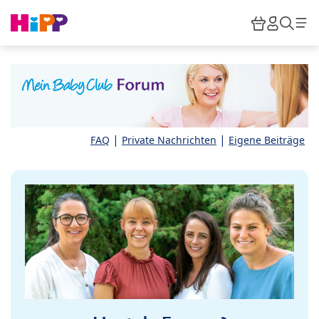
Skip to main content
Warenkor
HiPP M
Such
|
|
FAQ
Private Nachrichten
Eigene Beiträge