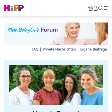
Skip to main content
Warenkor
HiPP M
Such
|
|
FAQ
Private Nachrichten
Eigene Beiträge