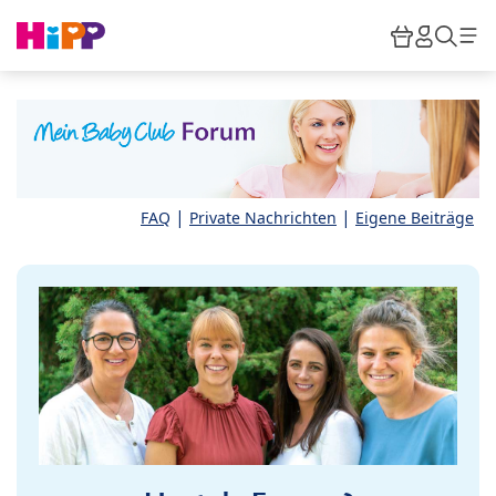
Skip to main content
Warenkor
HiPP M
Such
|
|
FAQ
Private Nachrichten
Eigene Beiträge