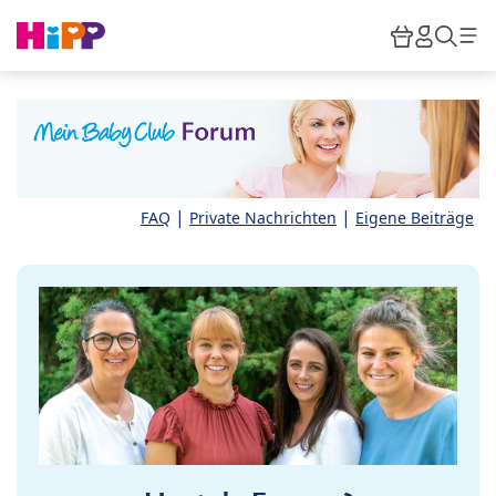
Skip to main content
Warenkor
HiPP M
Such
|
|
FAQ
Private Nachrichten
Eigene Beiträge