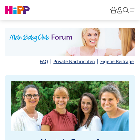
Skip to main content
Warenkor
HiPP M
Such
|
|
FAQ
Private Nachrichten
Eigene Beiträge