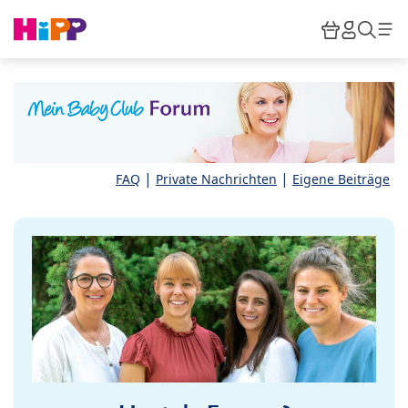
Skip to main content
Warenkor
HiPP M
Such
|
|
FAQ
Private Nachrichten
Eigene Beiträge