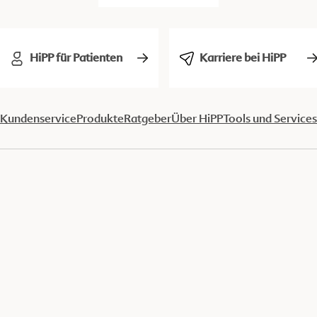
HiPP für Patienten
Karriere bei HiPP
Kundenservice
Produkte
Ratgeber
Über HiPP
Tools und Services