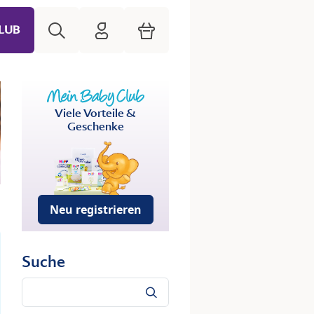
Suche
HiPP Mein Babyclub
Warenkorb
LUB
Viele Vorteile &
Geschenke
Neu registrieren
Suche
Suche