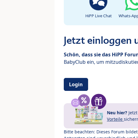
HiPP Live Chat
Whats-App
Jetzt einloggen
Schön, dass sie das HiPP For
BabyClub ein, um mitzudiskutier
Login
Neu hier?
Jetz
Vorteile
sicher
Bitte beachten: Dieses Forum bilde