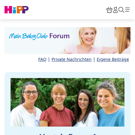
Skip to main content
Warenkor
HiPP M
Such
|
|
FAQ
Private Nachrichten
Eigene Beiträge