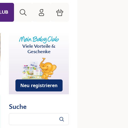
Suche
HiPP Mein Babyclub
Warenkorb
LUB
Viele Vorteile &
Geschenke
Neu registrieren
Suche
Suche