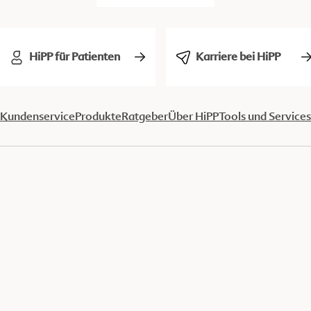
HiPP für Patienten
Karriere bei HiPP
Kundenservice
Produkte
Ratgeber
Über HiPP
Tools und Services