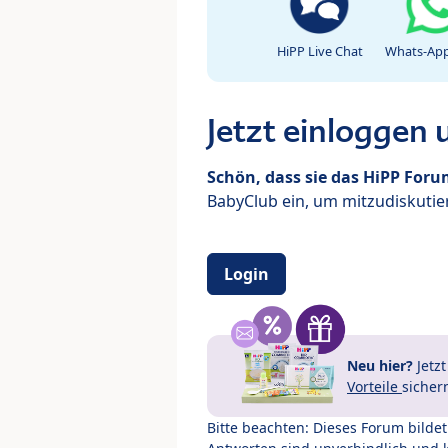
HiPP Live Chat
Whats-App
Jetzt einloggen
Schön, dass sie das HiPP For
BabyClub ein, um mitzudiskutier
Login
Neu hier?
Jetz
Vorteile
sicher
Bitte beachten: Dieses Forum bilde