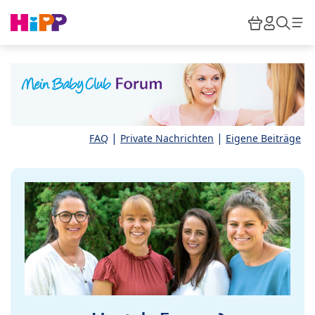
Skip to main content
Warenkor
HiPP M
Such
|
|
FAQ
Private Nachrichten
Eigene Beiträge