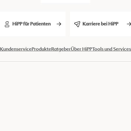
HiPP für Patienten
Karriere bei HiPP
Kundenservice
Produkte
Ratgeber
Über HiPP
Tools und Services