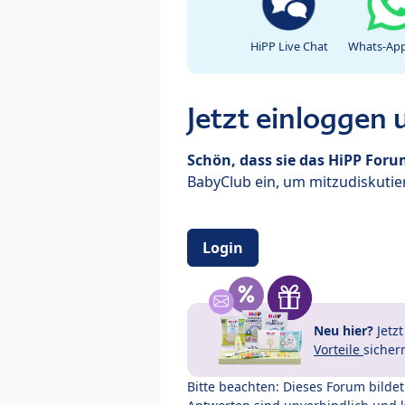
HiPP Live Chat
Whats-App
Jetzt einloggen
Schön, dass sie das HiPP For
BabyClub ein, um mitzudiskutier
Login
Neu hier?
Jetz
Vorteile
sicher
Bitte beachten: Dieses Forum bilde