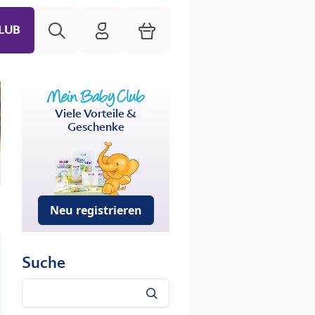
Suche
HiPP Mein Babyclub
Warenkorb
LUB
Viele Vorteile &
Geschenke
Neu registrieren
Suche
Suche