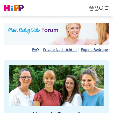
Skip to main content
Warenkor
HiPP M
Such
|
|
FAQ
Private Nachrichten
Eigene Beiträge