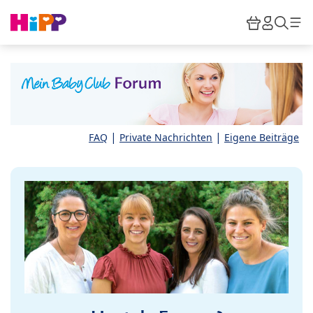
Skip to main content
Warenkor
HiPP M
Such
|
|
FAQ
Private Nachrichten
Eigene Beiträge