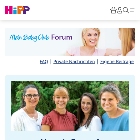
Skip to main content
Warenkor
HiPP M
Such
|
|
FAQ
Private Nachrichten
Eigene Beiträge