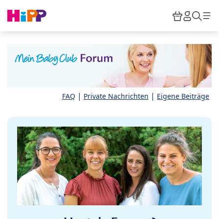
Skip to main content
Warenkor
HiPP M
Such
|
|
FAQ
Private Nachrichten
Eigene Beiträge