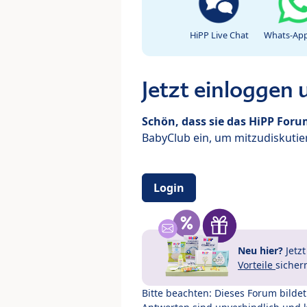
HiPP Live Chat
Whats-App
Jetzt einloggen
Schön, dass sie das HiPP For
BabyClub ein, um mitzudiskutier
Login
Neu hier?
Jetz
Vorteile
sicher
Bitte beachten: Dieses Forum bilde