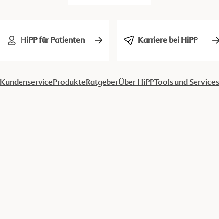
HiPP für Patienten
Karriere bei HiPP
Kundenservice
Produkte
Ratgeber
Über HiPP
Tools und Services