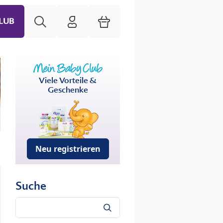
Suche
HiPP Mein Babyclub
Warenkorb
LUB
Viele Vorteile &
Geschenke
Neu registrieren
Suche
Suche