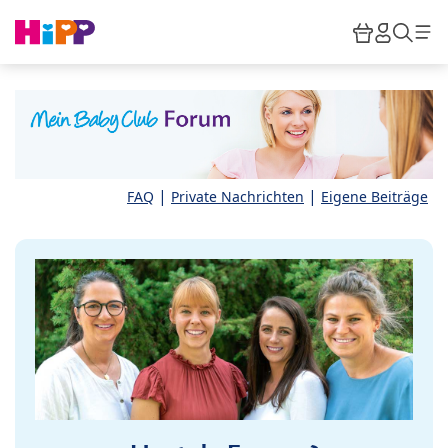
Skip to main content
Warenkor
HiPP M
Such
|
|
FAQ
Private Nachrichten
Eigene Beiträge