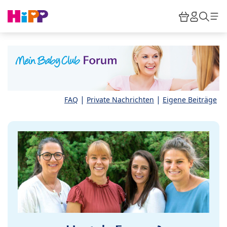
Skip to main content
Warenkor
HiPP M
Such
|
|
FAQ
Private Nachrichten
Eigene Beiträge