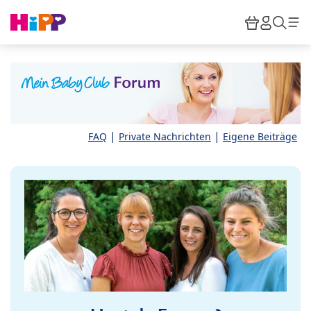
Skip to main content
Warenkor
HiPP M
Such
|
|
FAQ
Private Nachrichten
Eigene Beiträge