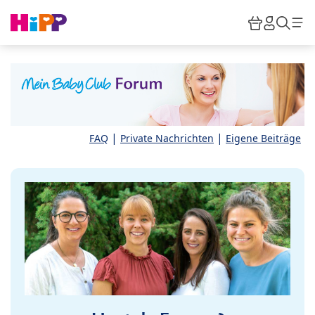
Skip to main content
Warenkor
HiPP M
Such
|
|
FAQ
Private Nachrichten
Eigene Beiträge