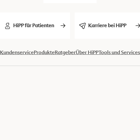
HiPP für Patienten
Karriere bei HiPP
Kundenservice
Produkte
Ratgeber
Über HiPP
Tools und Services