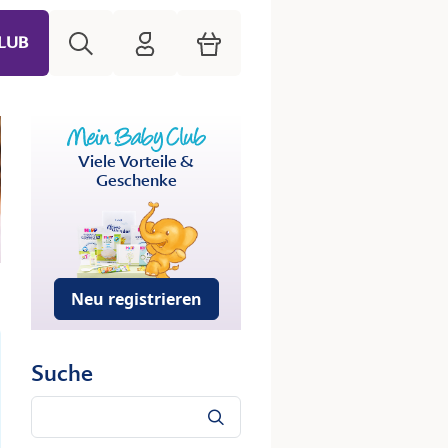
Suche
HiPP Mein Babyclub
Warenkorb
LUB
Viele Vorteile &
Geschenke
Neu registrieren
Suche
Suche