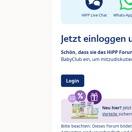
HiPP Live Chat
Whats-App
Jetzt einloggen
Schön, dass sie das HiPP For
BabyClub ein, um mitzudiskutier
Login
Neu hier?
Jetz
Vorteile
sicher
Bitte beachten: Dieses Forum bilde