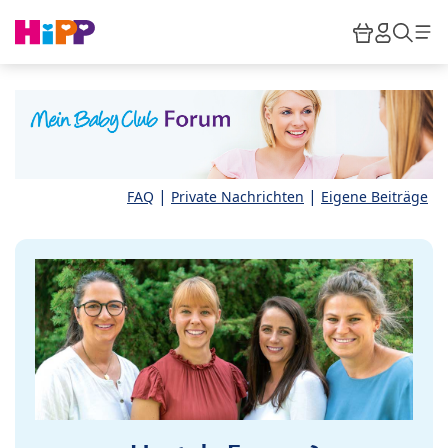
Skip to main content
Warenkor
HiPP M
Such
|
|
FAQ
Private Nachrichten
Eigene Beiträge