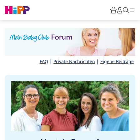
Skip to main content
Warenkor
HiPP M
Such
|
|
FAQ
Private Nachrichten
Eigene Beiträge