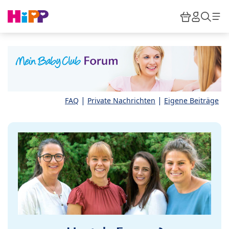
Skip to main content
Warenkor
HiPP M
Such
|
|
FAQ
Private Nachrichten
Eigene Beiträge