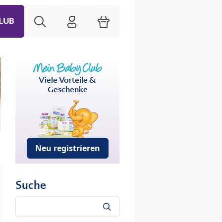
Suche
HiPP Mein Babyclub
Warenkorb
LUB
Viele Vorteile &
Geschenke
Neu registrieren
Suche
Suche