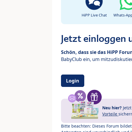
HiPP Live Chat
Whats-App
Jetzt einloggen
Schön, dass sie das HiPP For
BabyClub ein, um mitzudiskutier
Login
Neu hier?
Jetz
Vorteile
sicher
Bitte beachten: Dieses Forum bilde