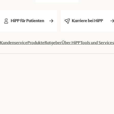
HiPP für Patienten
Karriere bei HiPP
Kundenservice
Produkte
Ratgeber
Über HiPP
Tools und Services