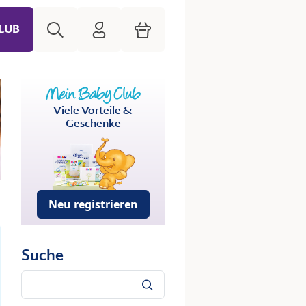
Suche
HiPP Mein Babyclub
Warenkorb
LUB
Viele Vorteile &
Geschenke
Neu registrieren
Suche
Suche