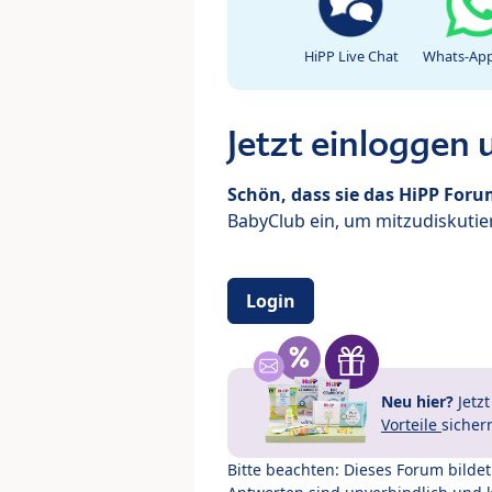
HiPP Live Chat
Whats-App
Jetzt einloggen
Schön, dass sie das HiPP For
BabyClub ein, um mitzudiskutier
Login
Neu hier?
Jetz
Vorteile
sicher
Bitte beachten: Dieses Forum bilde