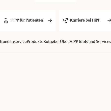
HiPP für Patienten
Karriere bei HiPP
Kundenservice
Produkte
Ratgeber
Über HiPP
Tools und Services