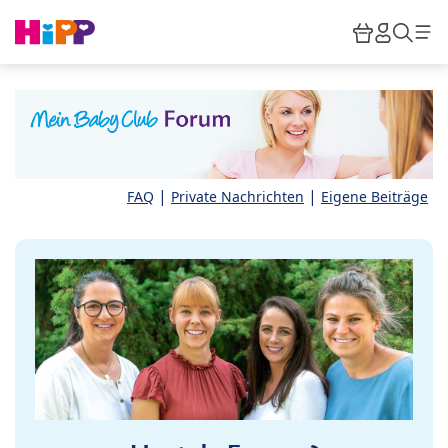
Skip to main content
Warenkor
HiPP M
Such
|
|
FAQ
Private Nachrichten
Eigene Beiträge